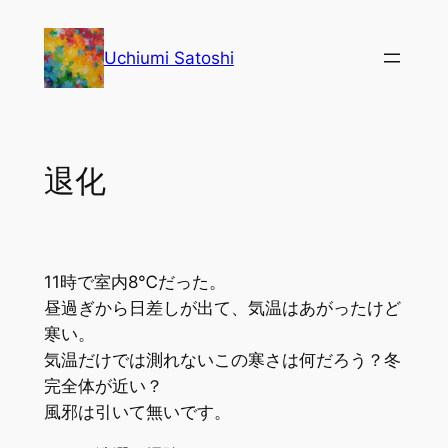
内
容
Uchiumi Satoshi
を
ス
キ
ッ
退化
プ
11時で室内8℃だった。
昼過ぎから日差しが出て、気温はあがったけど
寒い。
気温だけでは測れないこの寒さは何だろう？冬
完全体が近い？
風邪は引いて無いです。