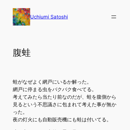
内
容
Uchiumi Satoshi
を
ス
キ
ッ
腹蛙
プ
蛙がなぜよく網戸にいるか解った。
網戸に停まる虫をバクバク食べてる。
考えてみたら当たり前なのだが、蛙を腹側から
見るという不思議さに包まれて考えた事が無か
った。
夜の灯火にも自動販売機にも蛙は付いてる。