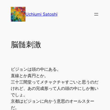
内
容
Uchiumi Satoshi
を
ス
キ
ッ
脳髄刺激
プ
ビジョンは頭の中にある。
直線とか真円とか。
三十三間堂ってメチャクチャすごいと思うのだ
けれど、あの完成形って人の頭の中にしか無い
でしょ。
京都はビジョンに向かう意思のオールスター
だ。