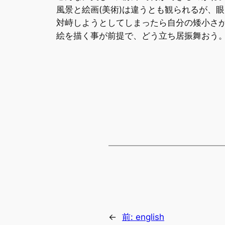
風景と絵画(美術)は違うとも観られるが、
対峙しようとしてしまったら自分の矮小さ
絵を描く事が前提で、どう立ち居振舞おう
←
前:
english