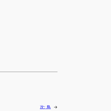
次:
鳥
→