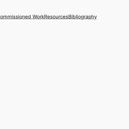
｜Commissioned Work
Resources
Bibliography