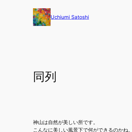
内
容
Uchiumi Satoshi
を
ス
キ
ッ
プ
同列
神山は自然が美しい所です。
こんなに美しい風景下で何ができるのかね