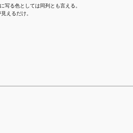
眼に写る色としては同列とも言える。
が見えるだけ。
。