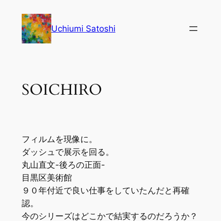
内
容
Uchiumi Satoshi
を
ス
キ
ッ
SOICHIRO
プ
フィルムを現像に。
ダッシュで展示を回る。
丸山直文-後ろの正面-
目黒区美術館
９０年付近で良い仕事をしていたんだと再確
認。
今のシリーズはどこかで結実するのだろうか？