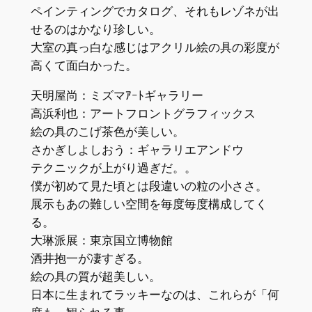
ペインティングでカタログ、それもレゾネが出
せるのはかなり珍しい。
大室の真っ白な感じはアクリル絵の具の彩度が
高くて面白かった。
天明屋尚：ミズマｱｰﾄギャラリー
高浜利也：アートフロントグラフィックス
絵の具のこげ茶色が美しい。
さかぎしよしおう：ギャラリエアンドウ
テクニックが上がり過ぎだ。。
僕が初めて見た頃とは段違いの粒の小ささ。
展示もあの難しい空間を毎度毎度構成してく
る。
大琳派展：東京国立博物館
酒井抱一が凄すぎる。
絵の具の質が超美しい。
日本に生まれてラッキーなのは、これらが「何