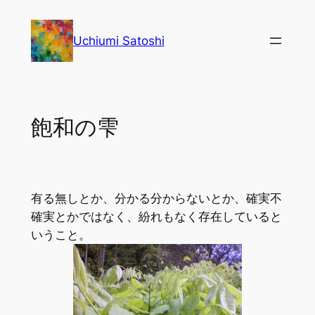
内
容
Uchiumi Satoshi
を
ス
キ
ッ
飽和の雫
プ
有る無しとか、分かる分からないとか、確実不
確実とかではなく、紛れもなく存在していると
いうこと。