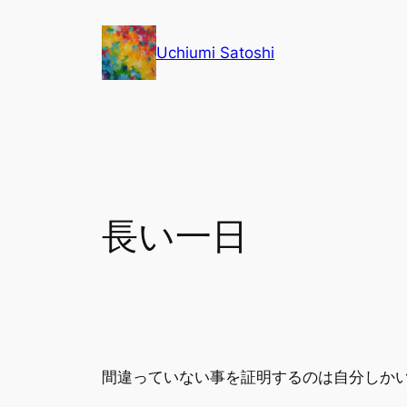
内
容
Uchiumi Satoshi
を
ス
キ
ッ
プ
長い一日
間違っていない事を証明するのは自分しか