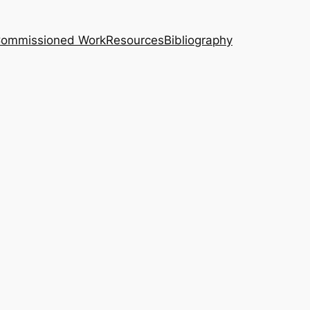
｜Commissioned Work
Resources
Bibliography