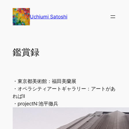
内
容
Uchiumi Satoshi
を
ス
キ
ッ
鑑賞録
プ
・東京都美術館：福田美蘭展
・オペラシティアートギャラリー：アートがあ
ればⅡ
・projectN:池平徹兵