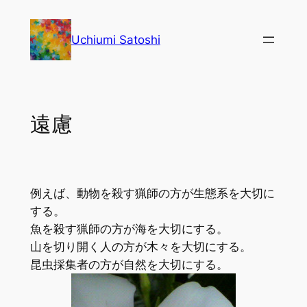
内
容
Uchiumi Satoshi
を
ス
キ
ッ
遠慮
プ
例えば、動物を殺す猟師の方が生態系を大切に
する。
魚を殺す猟師の方が海を大切にする。
山を切り開く人の方が木々を大切にする。
昆虫採集者の方が自然を大切にする。