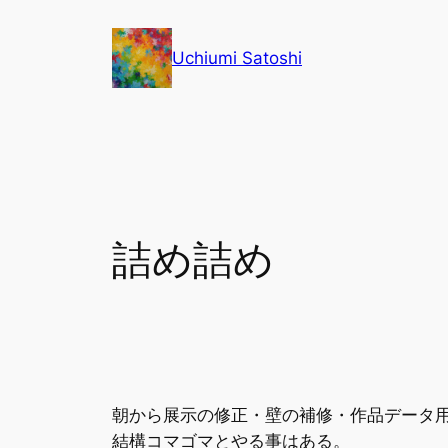
内
容
Uchiumi Satoshi
を
ス
キ
ッ
プ
詰め詰め
朝から展示の修正・壁の補修・作品データ
結構コマゴマとやる事はある。