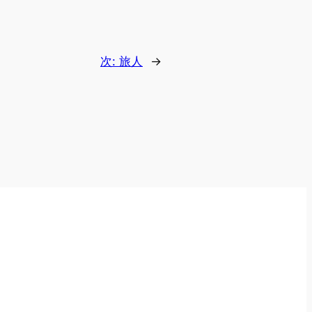
次:
旅人
→