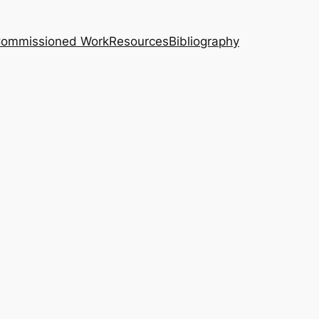
｜Commissioned Work
Resources
Bibliography