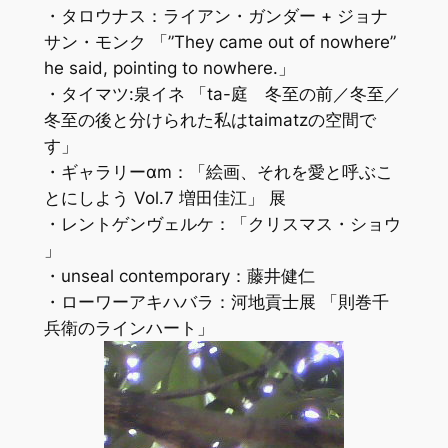
・タロウナス：ライアン・ガンダー + ジョナ
サン・モンク 「”They came out of nowhere”
he said, pointing to nowhere.」
・タイマツ:泉イネ 「ta-庭 冬至の前／冬至／
冬至の後と分けられた私はtaimatzの空間で
す」
・ギャラリーαm：「絵画、それを愛と呼ぶこ
とにしよう Vol.7 増田佳江」 展
・レントゲンヴェルケ：「クリスマス・ショウ
」
・unseal contemporary：藤井健仁
・ローワーアキハバラ：河地貢士展 「則巻千
兵衛のラインハート」