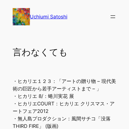
内
容
Uchiumi Satoshi
を
ス
キ
ッ
言わなくても
プ
・ヒカリエ１２３：「アートの贈り物 – 現代美
術の巨匠から若手アーティストまで – 」
・ヒカリエ 8/：蜷川実花 展
・ヒカリエCOURT：ヒカリエ クリスマス・ア
ートフェア2012
・無人島プロダクション：風間サチコ「没落
THIRD FIRE」 (版画)