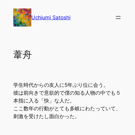
内
容
Uchiumi Satoshi
を
ス
キ
ッ
葦舟
プ
学生時代からの友人に5年ぶり位に会う。
彼は前向きで意欲的で僕の知る人物の中でも５
本指に入る「快」な人だ。
ここ数年の行動がとても多岐にわたっていて、
刺激を受けたし面白かった。