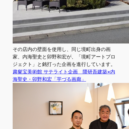
その店内の壁面を使用し、同じ境町出身の画
家、内海聖史と卯野和宏が、「境町アートプロ
ジェクト」⁡と銘打った企画を進行しています。
粛粲宝美術館 サテライト企画 隈研吾建築×内
海聖史・卯野和宏「芋づる画廊」