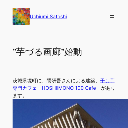
内
容
Uchiumi Satoshi
を
ス
キ
ッ
”芋づる画廊”始動
プ
茨城県境町に、隈研吾さんによる建築、
干し芋
専門カフェ「HOSHIIMONO 100 Cafe」
があり
ます。