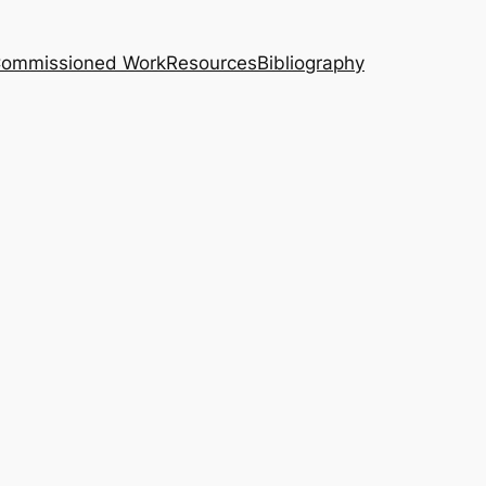
｜Commissioned Work
Resources
Bibliography