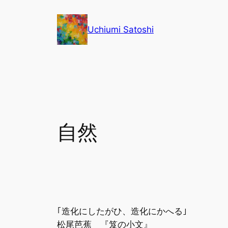
内
容
Uchiumi Satoshi
を
ス
キ
ッ
プ
自然
｢造化にしたがひ、造化にかへる｣
松尾芭蕉 『笈の小文』