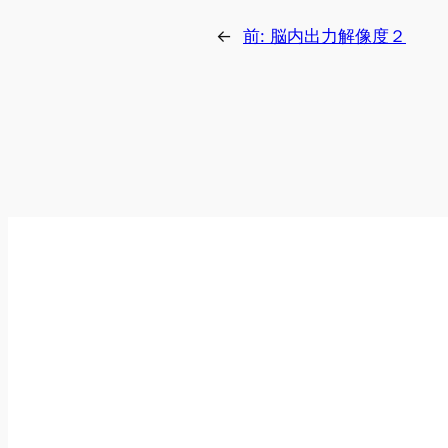
←
前:
脳内出力解像度２