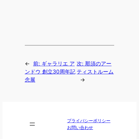
←
前:
ギャラリエ ア
次:
那須のアー
ンドウ 創立30周年記
ティストルーム
念展
→
プライバシーポリシー
お問い合わせ