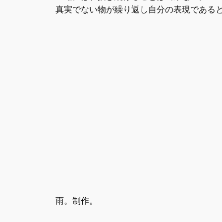
真実でない物が繰り返し自分の表現である
雨。制作。