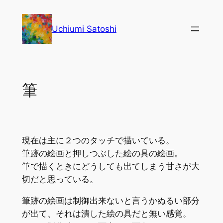
内
容
Uchiumi Satoshi
を
ス
キ
ッ
筆
プ
現在は主に２つのタッチで描いている。
筆跡の絵画と押しつぶした絵の具の絵画。
筆で描くときにどうしても出てしまう甘さが大
切だと思っている。
筆跡の絵画は制御出来ないと言うかぬるい部分
が出て、それは潰した絵の具だと無い感覚。