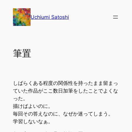
内
容
Uchiumi Satoshi
を
ス
キ
ッ
筆置
プ
しばらくある程度の関係性を持ったまま留まっ
ていた作品がここ数日加筆をしたことでよくな
った。
描けばよいのに。
毎回その答えなのに、なぜか迷ってしまう。
学習しないなぁ。