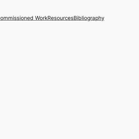
｜Commissioned Work
Resources
Bibliography