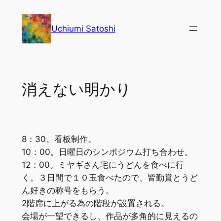
内
容
Uchiumi Satoshi
を
ス
キ
ッ
消えない明かり
プ
8：30。看板制作。
10：00。日曜日のシンポジウム打ち合わせ。
12：00。ミヤギさん宅にうどんを食べに行
く。３日間で１０玉食べたので、皆勤賞とうど
ん好きの称号をもらう。
2階席に上がる為の階段が設置される。
会場が一望できるし、作品が多角的に見えるの