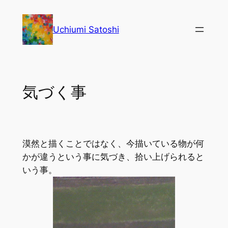
内
容
Uchiumi Satoshi
を
ス
キ
ッ
気づく事
プ
漠然と描くことではなく、今描いている物が何
かが違うという事に気づき、拾い上げられると
いう事。