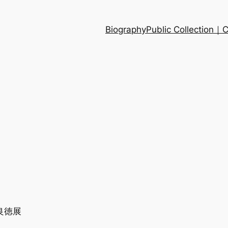
Biography
Public Collection
良徳展