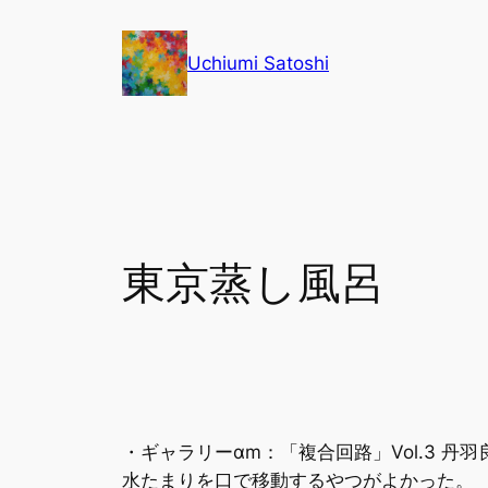
内
容
Uchiumi Satoshi
を
ス
キ
ッ
プ
東京蒸し風呂
・ギャラリーαm：「複合回路」Vol.3 丹羽
水たまりを口で移動するやつがよかった。