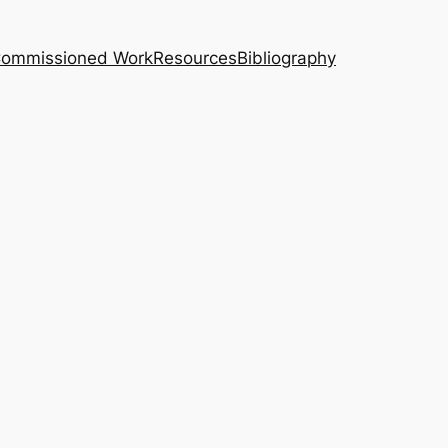
｜Commissioned Work
Resources
Bibliography