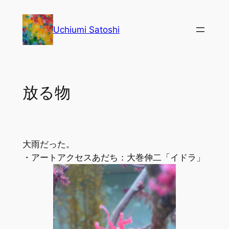
内
容
Uchiumi Satoshi
を
ス
キ
ッ
放る物
プ
大雨だった。
・アートアクセスあだち：大巻伸二「イドラ」