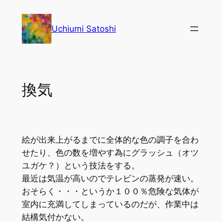
内
容
Uchiumi Satoshi
を
ス
キ
ッ
換気
プ
絵が出来上がるまでに全体的な色の調子を合わ
せたり、色の数を増やす為にグラッシュ（オツ
ユガケ？）という技法をする。
最近は気温が高いのでテレビンの蒸発が速い。
おそらく・・・というか１００％危険な気体が
室内に充満してしまっているのだが、作業中は
結構気付かない。