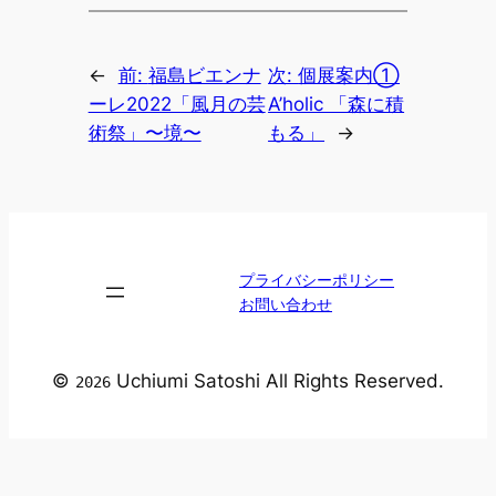
←
前:
福島ビエンナ
次:
個展案内①
ーレ2022「風月の芸
A’holic 「森に積
術祭」〜境〜
もる」
→
プライバシーポリシー
お問い合わせ
©
Uchiumi Satoshi All Rights Reserved.
2026