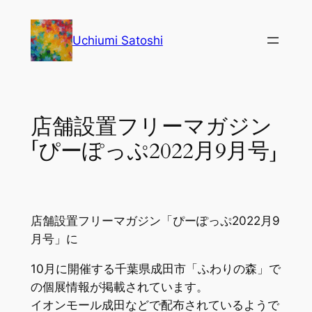
内
容
Uchiumi Satoshi
を
ス
キ
ッ
店舗設置フリーマガジン
プ
「ぴーぽっぷ2022月9月号」
店舗設置フリーマガジン「ぴーぽっぷ2022月9
月号」に
10月に開催する千葉県成田市「ふわりの森」で
の個展情報が掲載されています。
イオンモール成田などで配布されているようで