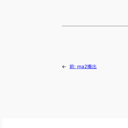
←
前:
ma2搬出