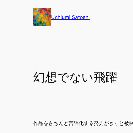
内
容
Uchiumi Satoshi
を
ス
キ
ッ
プ
幻想でない飛躍
作品をきちんと言語化する努力がきっと被