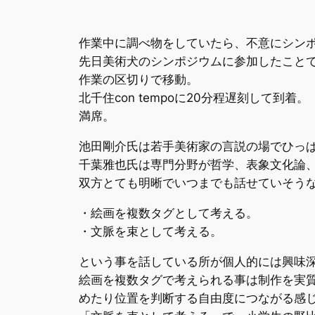
作業中に調べ物をしていたら、不意にシン
先日美術犬のシンポジウムに参加したこと
作業の区切りで移動。
北千住con tempoに20分程遅刻して到着。
満席。
池田剛介氏は若手美術家の言説の場でひっ
千葉雅也氏は専門分野が哲学、表象文化論
双方とても明晰でいつまでも話せていそう
・絵画を複数タグとして考える。
・文脈を束として考える。
という事を話している所が個人的には興味
絵画を複数タグで考えられる事は制作を実
めたり位置を判断する自由度につながる感