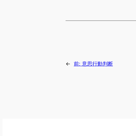
←
前:
意思行動判断