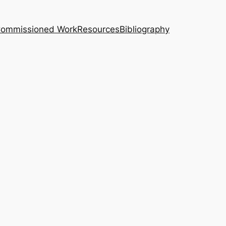
｜Commissioned Work
Resources
Bibliography