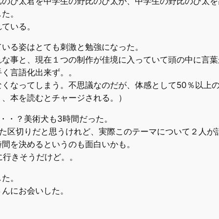
比のび太君を中学生の野比のび太が、中学生の野比のび太を
した。
れている。
ている姿はとても刺激と勉強になった。
れな事と、現在１つの制作が佳境に入っていて頭の中に言葉
手く言語化出来ず。。
なくなってしまう。不思議なのだが、体感として50％以上
り、本を読むとチャージされる。）
・・？美術犬も3時間だった。
した区切りだと思うけれど、実際このテーマについて２人が
時間を決めるというのも面白いかも。
に行きそうだけど。。
した。
さんにお会いした。