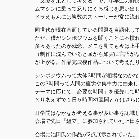
「文脈を束として考える」で、小学生の野
ムマシンに乗って怒りにくる感じを思い出
ドラえもんには複数のストーリーが常に流
同世代が現在直面している問題を言語化し
ただ、僕がシンポジウムを聞くことに不慣
多々あったのが残念。メモを見ても今は上
（制作に沈んでいると頭から如実に言語が
が上がる。作品完成後作品について考えた
シンポジウムって大体3時間が相場なのかな
この3時間って人間の疲労や集中力に由来
テーマに応じて「必要な時間」を優先して
とりあえずで１日５時間×1週間とかはざら
耳学問はなかなか考える事が多い事を認識
会場で先日「組立」に参加されていた上田
会場に池田氏の作品が2点展示されていた。