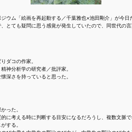
ポジウム「絵画を再起動する／千葉雅也×池田剛介」が今日
で、とても疑問に思う感覚が発生していたので、同世代の言
ぱりダコの作家。
、精神分析学の研究者／批評家。
な懐深さを持っていると思った。
深かった。
質的に考える時に判断する目安になるだろうし、複数文脈で
じがする。