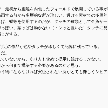
で、最初から距離を内包したフィールドで展開している事が
描画する前から多層的な所が珍しい。透ける素材での多層的
っぱ、蝶等を使用するのだが、タッチの種類として金魚が一
跡っぽい。葉っぱは動かない（トンっと置いた）タッチに見
感じがする。
年付近の作品が色やタッチが珍しくて記憶に残っている。
うだ。
れていないから、あり方も含めて提示し続けるしかない。
何から何まで構築する必要があるのだと思う。
いう物にならなければ実証されない所がとても難しくシビア