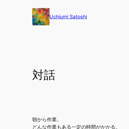
内
容
Uchiumi Satoshi
を
ス
キ
ッ
プ
対話
朝から作業。
どんな作業もある一定の時間がかかる。