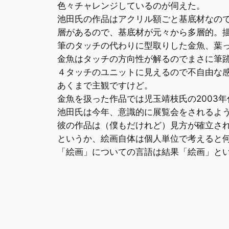
色々チャレンジしているのが伺えた。
池田氏の作品はアクリル額ごと基底材なの
層があるので、基底材が元々から多層的。
筆のタッチの代わりに型取りした金魚、葉
金魚はタッチの方向性が解るのでまさに筆
４タッチのユニットに見えるので不自由な
あくまで主観ですけど。
金魚を扱った作品では児玉靖枝氏の2003
池田氏は今年、意識的に展覧会をされるよ
彼の作品は（僕もだけれど）見方が確立さ
というか、絵画自体は個人単位で考えると
「絵画」についての言語は結果「絵画」と