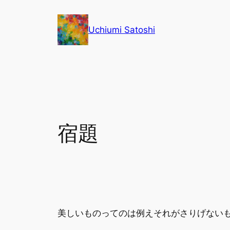
内
容
Uchiumi Satoshi
を
ス
キ
ッ
プ
宿題
美しいものってのは例えそれがさりげない