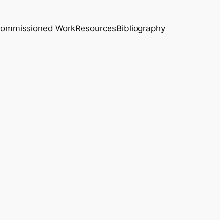
｜Commissioned Work
Resources
Bibliography