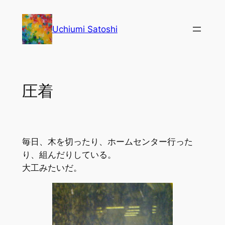
内
容
Uchiumi Satoshi
を
ス
キ
ッ
圧着
プ
毎日、木を切ったり、ホームセンター行った
り、組んだりしている。
大工みたいだ。