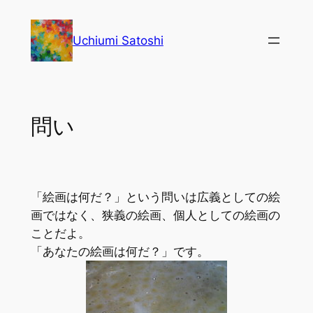
内
容
Uchiumi Satoshi
を
ス
キ
ッ
問い
プ
「絵画は何だ？」という問いは広義としての絵
画ではなく、狭義の絵画、個人としての絵画の
ことだよ。
「あなたの絵画は何だ？」です。