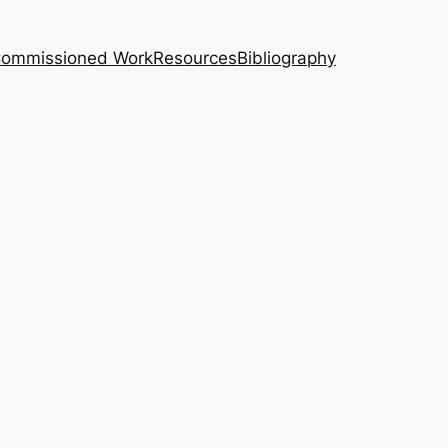
｜Commissioned Work
Resources
Bibliography