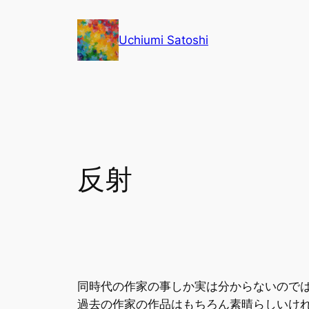
内
容
Uchiumi Satoshi
を
ス
キ
ッ
プ
反射
同時代の作家の事しか実は分からないので
過去の作家の作品はもちろん素晴らしいけ