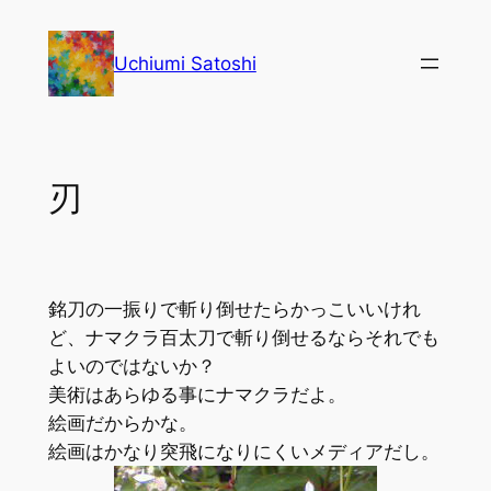
内
容
Uchiumi Satoshi
を
ス
キ
ッ
刃
プ
銘刀の一振りで斬り倒せたらかっこいいけれ
ど、ナマクラ百太刀で斬り倒せるならそれでも
よいのではないか？
美術はあらゆる事にナマクラだよ。
絵画だからかな。
絵画はかなり突飛になりにくいメディアだし。