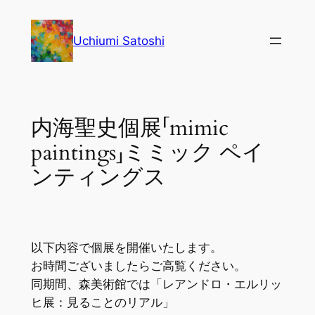
内
容
Uchiumi Satoshi
を
ス
キ
ッ
内海聖史個展「mimic
プ
paintings」ミミック ペイ
ンティングス
以下内容で個展を開催いたします。
お時間ございましたらご高覧ください。
同期間、森美術館では「レアンドロ・エルリッ
ヒ展：見ることのリアル」