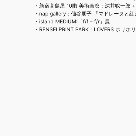
・新宿髙島屋 10階 美術画廊：深井聡一郎 + 藤
・nap gallery：仙谷朋子 「マドレーヌと紅
・island MEDIUM:「f/f – f/r」展
・RENSEI PRINT PARK：LOVERS ホリホ