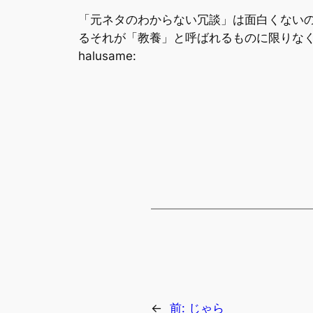
「元ネタのわからない冗談」は面白くない
るそれが「教養」と呼ばれるものに限りな
halusame:
←
前:
じゃら