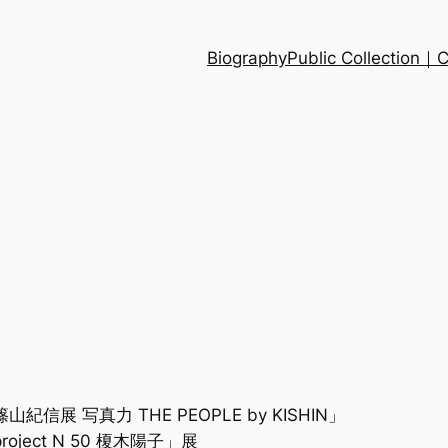
Biography
Public Collection
 写真力 THE PEOPLE by KISHIN」
ect N 50 榎木陽子」展