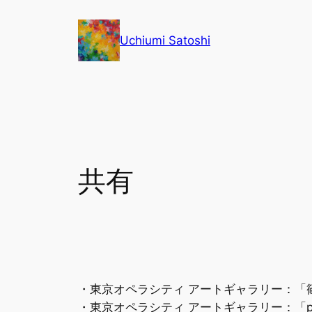
内
容
Uchiumi Satoshi
を
ス
キ
ッ
プ
共有
・東京オペラシティ アートギャラリー：「篠山紀信展
・東京オペラシティ アートギャラリー：「proj