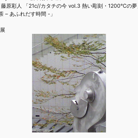
原彩人 「21c//カタチの今 vol.3 熱い彫刻・1200℃の
茶 – あふれだす時間 -」
リ展