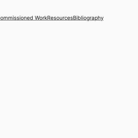
｜Commissioned Work
Resources
Bibliography