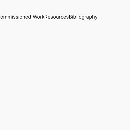
｜Commissioned Work
Resources
Bibliography