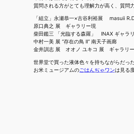
質問される方がとても理解力が高く、質問
「組立」永瀬恭一×古谷利裕展 masuii R.D.R 
原口典之 展 ギャラリー現
柴田鑑三 「光臨する森羅」 INAX ギャラ
中村一美 展 “存在の鳥 II” 南天子画廊
金井訓志 展 オオノ ユキコ 展 ギャラリ
世界堂で買った液体色々を持ちながらだっ
お米ミュージアムの
ごはんぢゃワン
は見る