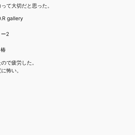
力って大切だと思った。
gallery
リー2
ー椿
たので疲労した。
度に怖い。