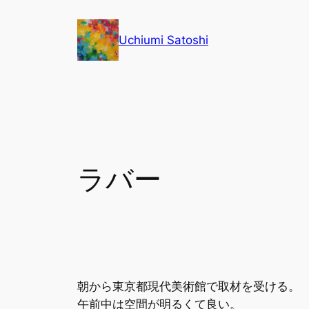
内
容
Uchiumi Satoshi
を
ス
キ
ッ
プ
ラバー
朝から東京都現代美術館で取材を受ける。
午前中は空間が明るくて良い。