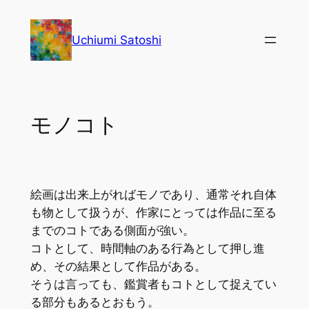
内
容
Uchiumi Satoshi
を
ス
キ
ッ
モノコト
プ
絵画は出来上がればモノであり、通常それ自体
も物として扱うが、作家にとっては作品に至る
までのコトである側面が強い。
コトとして、時間軸のある行為として押し進
め、その結果として作品がある。
そうは言っても、鑑賞者もコトとして捉えてい
る部分もあるとおもう。