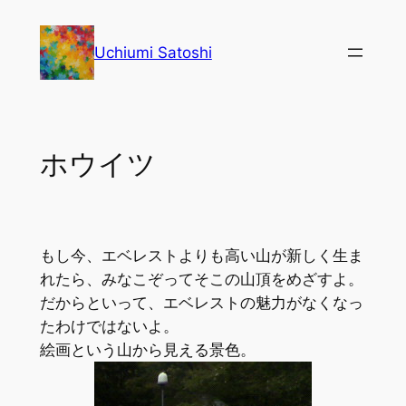
内
容
Uchiumi Satoshi
を
ス
キ
ッ
ホウイツ
プ
もし今、エベレストよりも高い山が新しく生ま
れたら、みなこぞってそこの山頂をめざすよ。
だからといって、エベレストの魅力がなくなっ
たわけではないよ。
絵画という山から見える景色。