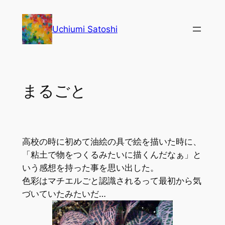
内
容
Uchiumi Satoshi
を
ス
キ
ッ
まるごと
プ
高校の時に初めて油絵の具で絵を描いた時に、
「粘土で物をつくるみたいに描くんだなぁ」と
いう感想を持った事を思い出した。
色彩はマチエルごと認識されるって最初から気
づいていたみたいだ…