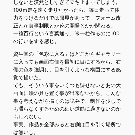
しないと漠然としすぎて立ち止まってしまう。
100ｍ走を速く走りたかったら、毎日走って体
力をつけるだけでは限界があって、フォーム改
正とか食事制限とか靴の開発とかが関わる。
一粒百行という言葉通り、米一粒作るのに100
の行いをする感じ。
資生堂の「色彩に入る」はどこからギャラリー
に入っても画面右側を最初に目にするから、右
側の色を強調し、目を引くような構図にする感
覚で描いた。
でも、そういう事をいくつも課せないとあの大
画面に絵の具を置く事が出来ないから、こんな
事を考えながら描くのは詭弁で、制作を少しで
も滞らなくするための細い道筋に過ぎないのか
もしれない。
事実、作品を全部みると右側は目を引く場所で
は無いし。