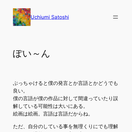
内
容
Uchiumi Satoshi
を
ス
キ
ッ
ぽい～ん
プ
ぶっちゃけると僕の発言とか言語とかどうでも
良い。
僕の言語が僕の作品に対して間違っていたり誤
解している可能性は大いにある。
絵画は絵画。言語は言語だからね。
ただ、自分のしている事を無理くりにでも理解