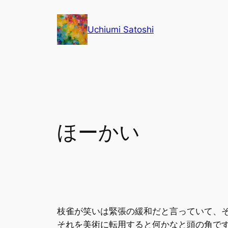
内
容
Uchiumi Satoshi
を
ス
キ
ッ
プ
ほーかい
枝雀が笑いは緊張の緩和だと言っていて、
それを美術に転用すると何かなと頭の角でず