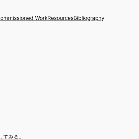
｜Commissioned Work
Resources
Bibliography
してみる。