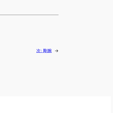
次:
剛腕
→