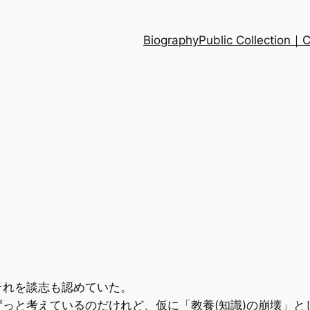
Biography
Public Collection
それを談志も認めていた。
っと考えているのだけれど、仮に「教養(知識)の崩壊」と