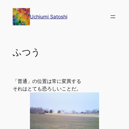
内
容
Uchiumi Satoshi
を
ス
キ
ッ
ふつう
プ
「普通」の位置は常に変異する
それはとても恐ろしいことだ。