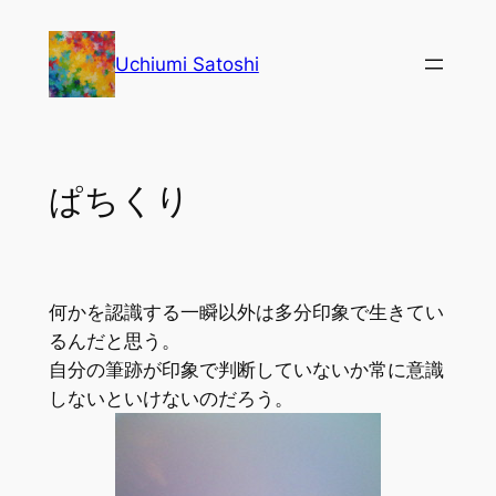
内
容
Uchiumi Satoshi
を
ス
キ
ッ
ぱちくり
プ
何かを認識する一瞬以外は多分印象で生きてい
るんだと思う。
自分の筆跡が印象で判断していないか常に意識
しないといけないのだろう。