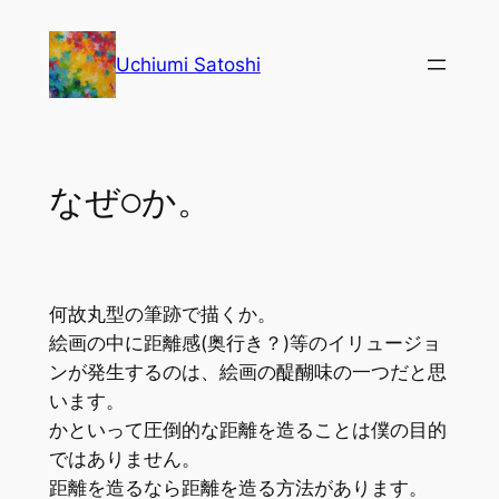
内
容
Uchiumi Satoshi
を
ス
キ
ッ
なぜ○か。
プ
何故丸型の筆跡で描くか。
絵画の中に距離感(奥行き？)等のイリュージョ
ンが発生するのは、絵画の醍醐味の一つだと思
います。
かといって圧倒的な距離を造ることは僕の目的
ではありません。
距離を造るなら距離を造る方法があります。