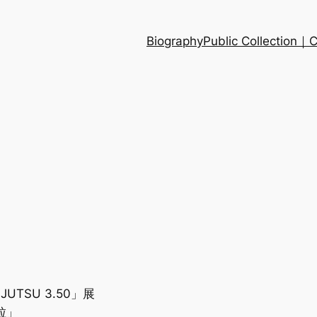
Biography
Public Collection
TSU 3.50」展
粒」