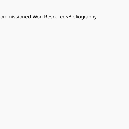
｜Commissioned Work
Resources
Bibliography