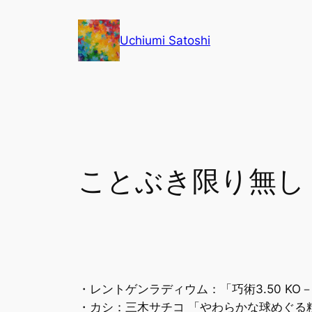
内
容
Uchiumi Satoshi
を
ス
キ
ッ
プ
ことぶき限り無し
・レントゲンラディウム：「巧術3.50 KO－JU
・カシ：三木サチコ 「やわらかな球めぐる