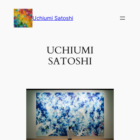
内
容
Uchiumi Satoshi
を
ス
キ
UCHIUMI
ッ
プ
SATOSHI