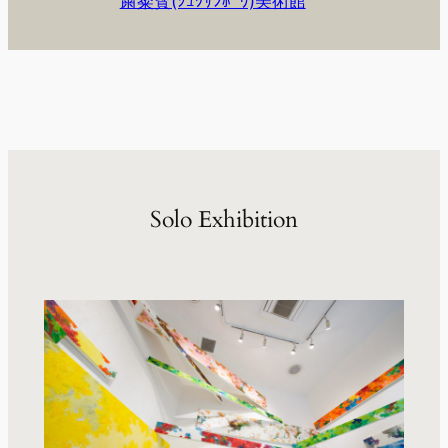
粛粲寳(ｼｭｸｻﾝﾎﾟｳ)美術館
Solo Exhibition